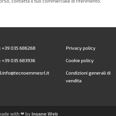
corso, contatta il tuo commerciale di riferimento.
.: +39 035 686268
Privacy policy
: +39 035 683936
Cookie policy
l:info@tecnoemmesrl.it
Condizioni generali di
vendita
 made with ❤ by
Insane Web