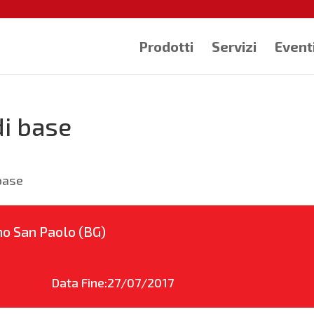
Prodotti
Servizi
Event
i base
base
no San Paolo (BG)
Data Fine:27/07/2017