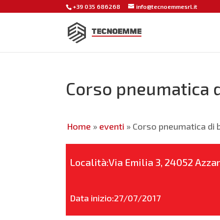
+39 035 686268
info@tecnoemmesrl.it
Corso pneumatica d
Home
»
eventi
»
Corso pneumatica di 
Località:Via Emilia 3, 24052 Azza
Data inizio:27/07/2017