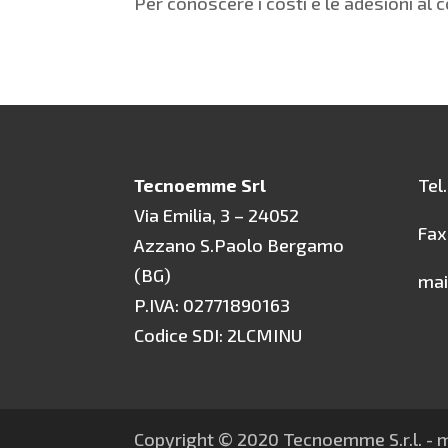
Per conoscere i costi e le adesioni al 
Tecnoemme Srl
Tel
Via Emilia, 3 – 24052
Fax
Azzano S.Paolo Bergamo
(BG)
mai
P.IVA: 02771890163
Codice SDI: 2LCMINU
Copyright © 2020 Tecnoemme S.r.l. -