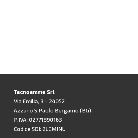
dei nuovi prodotti di Camozzi
Automation, che potete...
Tecnoemme Srl
Via Emilia, 3 – 24052
Azzano S.Paolo Bergamo (BG)
P.IVA: 02771890163
Codice SDI: 2LCMINU